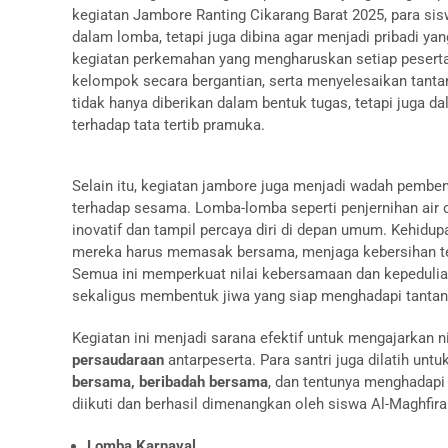
kegiatan Jambore Ranting Cikarang Barat 2025, para sisw
dalam lomba, tetapi juga dibina agar menjadi pribadi yan
kegiatan perkemahan yang mengharuskan setiap peserta
kelompok secara bergantian, serta menyelesaikan tant
tidak hanya diberikan dalam bentuk tugas, tetapi juga d
terhadap tata tertib pramuka.
Selain itu, kegiatan jambore juga menjadi wadah pembent
terhadap sesama. Lomba-lomba seperti penjernihan air d
inovatif dan tampil percaya diri di depan umum. Kehidu
mereka harus memasak bersama, menjaga kebersihan ten
Semua ini memperkuat nilai kebersamaan dan kepedulia
sekaligus membentuk jiwa yang siap menghadapi tantan
Kegiatan ini menjadi sarana efektif untuk mengajarkan n
persaudaraan
antarpeserta. Para santri juga dilatih un
bersama, beribadah bersama
, dan tentunya menghadapi
diikuti dan berhasil dimenangkan oleh siswa Al-Maghfirah
Lomba Karnaval