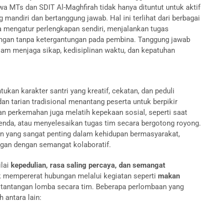
a MTs dan SDIT Al-Maghfirah tidak hanya dituntut untuk aktif
g mandiri dan bertanggung jawab. Hal ini terlihat dari berbagai
 mengatur perlengkapan sendiri, menjalankan tugas
angan tanpa ketergantungan pada pembina. Tanggung jawab
alam menjaga sikap, kedisiplinan waktu, dan kepatuhan
ukan karakter santri yang kreatif, cekatan, dan peduli
an tarian tradisional menantang peserta untuk berpikir
pan perkemahan juga melatih kepekaan sosial, seperti saat
da, atau menyelesaikan tugas tim secara bergotong royong.
n yang sangat penting dalam kehidupan bermasyarakat,
gan dengan semangat kolaboratif.
ilai
kepedulian, rasa saling percaya, dan semangat
tuk mempererat hubungan melalui kegiatan seperti
makan
 tantangan lomba secara tim. Beberapa perlombaan yang
 antara lain: