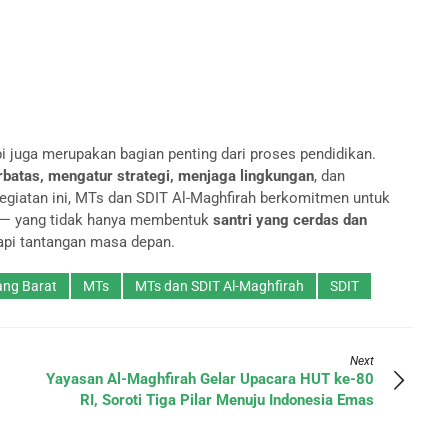
i juga merupakan bagian penting dari proses pendidikan.
rbatas, mengatur strategi, menjaga lingkungan
, dan
giatan ini, MTs dan SDIT Al-Maghfirah berkomitmen untuk
 — yang tidak hanya membentuk
santri yang cerdas dan
pi tantangan masa depan.
ang Barat
MTs
MTs dan SDIT Al-Maghfirah
SDIT
Next
Yayasan Al-Maghfirah Gelar Upacara HUT ke-80
RI, Soroti Tiga Pilar Menuju Indonesia Emas