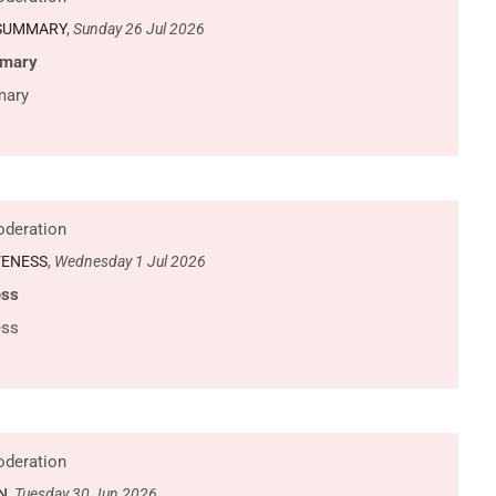
 SUMMARY
,
Sunday 26 Jul 2026
mmary
mary
deration
VENESS
,
Wednesday 1 Jul 2026
ess
ess
deration
N
,
Tuesday 30 Jun 2026