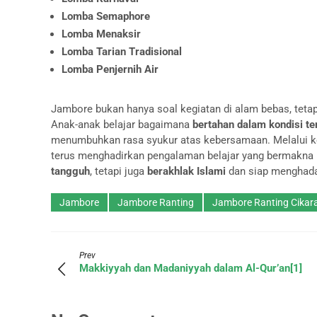
Lomba Semaphore
Lomba Menaksir
Lomba Tarian Tradisional
Lomba Penjernih Air
Jambore bukan hanya soal kegiatan di alam bebas, tetap
Anak-anak belajar bagaimana
bertahan dalam kondisi te
menumbuhkan rasa syukur atas kebersamaan. Melalui ke
terus menghadirkan pengalaman belajar yang bermakna
tangguh
, tetapi juga
berakhlak Islami
dan siap menghada
Jambore
Jambore Ranting
Jambore Ranting Cikar
Prev
Makkiyyah dan Madaniyyah dalam Al-Qur’an[1]