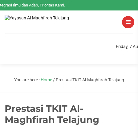
tegrasi Ilmu dan Adab, Prioritas Kami.
Friday, 7 A
You are here :
Home
/
Prestasi TKIT Al-Maghfirah Telajung
Prestasi TKIT Al-
Maghfirah Telajung